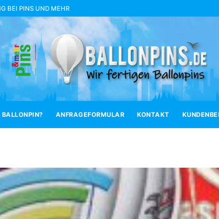
NG BEI
PINS UND MEHR
 BALLONPIN?
ANFRAGEFORMULAR
KONTAKT
KUNDENBEI