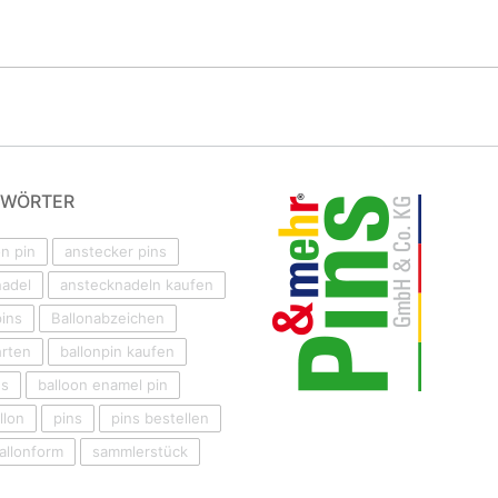
GWÖRTER
on pin
anstecker pins
nadel
anstecknadeln kaufen
ins
Ballonabzeichen
hrten
ballonpin kaufen
ns
balloon enamel pin
llon
pins
pins bestellen
Ballonform
sammlerstück