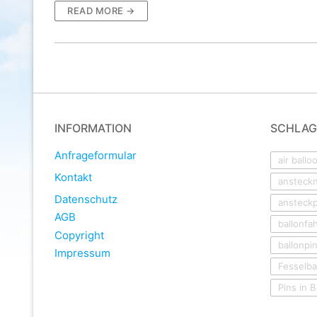
READ MORE →
INFORMATION
SCHLA
Anfrageformular
air ballo
Kontakt
ansteck
Datenschutz
ansteckp
AGB
ballonfa
Copyright
ballonpi
Impressum
Fesselba
Pins in 