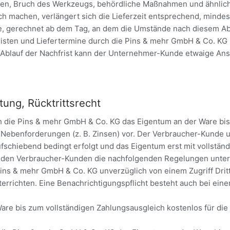
en, Bruch des Werkzeugs, behördliche Maßnahmen und ähnliches
ch machen, verlängert sich die Lieferzeit entsprechend, mind
de, gerechnet ab dem Tag, an dem die Umstände nach diesem Ab
rfristen und Liefertermine durch die Pins & mehr GmbH & Co. K
 Ablauf der Nachfrist kann der Unternehmer-Kunde etwaige An
ung, Rücktrittsrecht
ch die Pins & mehr GmbH & Co. KG das Eigentum an der Ware bis
r Nebenforderungen (z. B. Zinsen) vor. Der Verbraucher-Kunde
fschiebend bedingt erfolgt und das Eigentum erst mit vollständ
 den Verbraucher-Kunden die nachfolgenden Regelungen unter A
Pins & mehr GmbH & Co. KG unverzüglich von einem Zugriff Dritt
rrichten. Eine Benachrichtigungspflicht besteht auch bei ein
 Ware bis zum vollständigen Zahlungsausgleich kostenlos für d