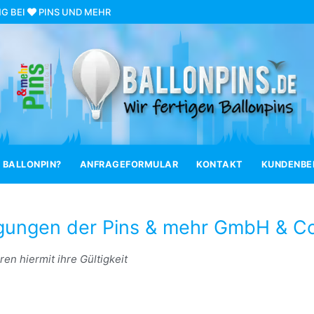
NG BEI
PINS UND MEHR
 BALLONPIN?
ANFRAGEFORMULAR
KONTAKT
KUNDENBEI
gungen der Pins & mehr GmbH & C
en hiermit ihre Gültigkeit