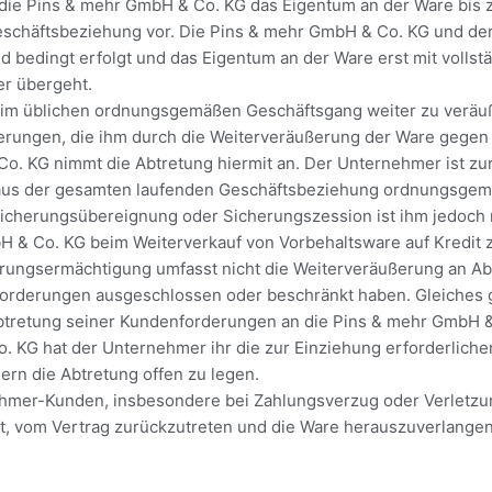
die Pins & mehr GmbH & Co. KG das Eigentum an der Ware bis z
chäftsbeziehung vor. Die Pins & mehr GmbH & Co. KG und der 
 bedingt erfolgt und das Eigentum an der Ware erst mit vollst
r übergeht.
e im üblichen ordnungsgemäßen Geschäftsgang weiter zu veräuß
derungen, die ihm durch die Weiterveräußerung der Ware gegen
Co. KG nimmt die Abtretung hiermit an. Der Unternehmer ist zu
 aus der gesamten laufenden Geschäftsbeziehung ordnungsgem
icherungsübereignung oder Sicherungszession ist ihm jedoch n
bH & Co. KG beim Weiterverkauf von Vorbehaltsware auf Kredit z
ußerungsermächtigung umfasst nicht die Weiterveräußerung an 
tforderungen ausgeschlossen oder beschränkt haben. Gleiches 
btretung seiner Kundenforderungen an die Pins & mehr GmbH & 
o. KG hat der Unternehmer ihr die zur Einziehung erforderlich
rn die Abtretung offen zu legen.
hmer-Kunden, insbesondere bei Zahlungsverzug oder Verletzung 
t, vom Vertrag zurückzutreten und die Ware herauszuverlangen