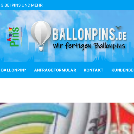
NG BEI
PINS UND MEHR
 BALLONPIN?
ANFRAGEFORMULAR
KONTAKT
KUNDENBEI