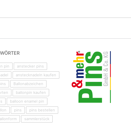
GWÖRTER
on pin
anstecker pins
nadel
anstecknadeln kaufen
ins
Ballonabzeichen
hrten
ballonpin kaufen
ns
balloon enamel pin
llon
pins
pins bestellen
Ballonform
sammlerstück