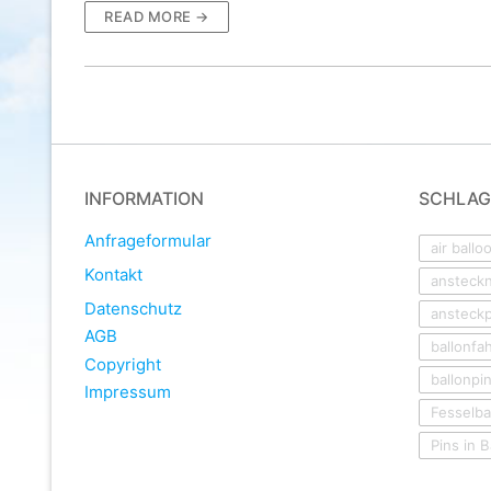
READ MORE →
INFORMATION
SCHLA
Anfrageformular
air ballo
Kontakt
ansteck
Datenschutz
ansteckp
AGB
ballonfa
Copyright
ballonpi
Impressum
Fesselba
Pins in 