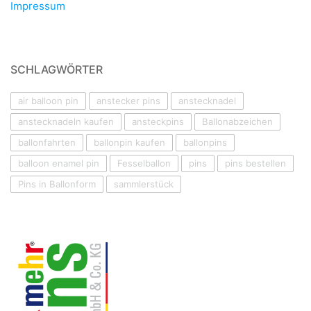
Impressum
SCHLAGWÖRTER
air balloon pin
anstecker pins
anstecknadel
anstecknadeln kaufen
ansteckpins
Ballonabzeichen
ballonfahrten
ballonpin kaufen
ballonpins
balloon enamel pin
Fesselballon
pins
pins bestellen
Pins in Ballonform
sammlerstück