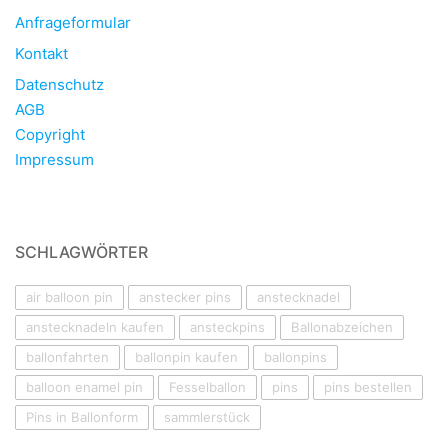
Anfrageformular
Kontakt
Datenschutz
AGB
Copyright
Impressum
SCHLAGWÖRTER
air balloon pin
anstecker pins
anstecknadel
anstecknadeln kaufen
ansteckpins
Ballonabzeichen
ballonfahrten
ballonpin kaufen
ballonpins
balloon enamel pin
Fesselballon
pins
pins bestellen
Pins in Ballonform
sammlerstück