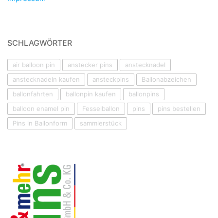
SCHLAGWÖRTER
air balloon pin
anstecker pins
anstecknadel
anstecknadeln kaufen
ansteckpins
Ballonabzeichen
ballonfahrten
ballonpin kaufen
ballonpins
balloon enamel pin
Fesselballon
pins
pins bestellen
Pins in Ballonform
sammlerstück