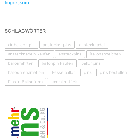
Impressum
SCHLAGWÖRTER
air balloon pin
anstecker pins
anstecknadel
anstecknadeln kaufen
ansteckpins
Ballonabzeichen
ballonfahrten
ballonpin kaufen
ballonpins
balloon enamel pin
Fesselballon
pins
pins bestellen
Pins in Ballonform
sammlerstück